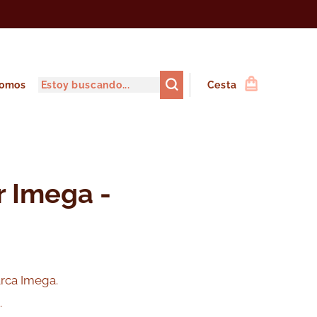
somos
Cesta
r Imega -
arca Imega.
.