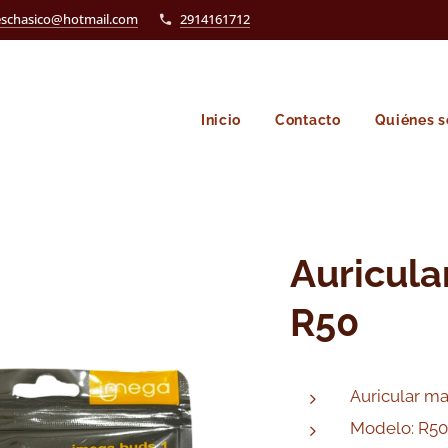
eschasico@hotmail.com
2914161712
Inicio
Contacto
Quiénes 
Auricula
R50
Auricular m
Modelo: R50