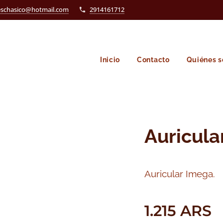
eschasico@hotmail.com
2914161712
Inicio
Contacto
Quiénes 
Auricula
Auricular Imega.
1.215
ARS