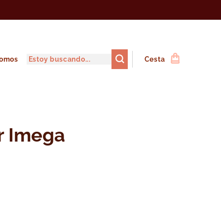
somos
Cesta
r Imega