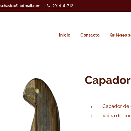
eschasico@hotmail.com
2914161712
Inicio
Contacto
Quiénes 
Capador
Capador de 
Vaina de cue