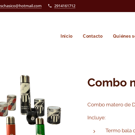
eschasico@hotmail.com
2914161712
Inicio
Contacto
Quiénes 
Combo 
Combo matero de 
Incluye:
Termo bala de