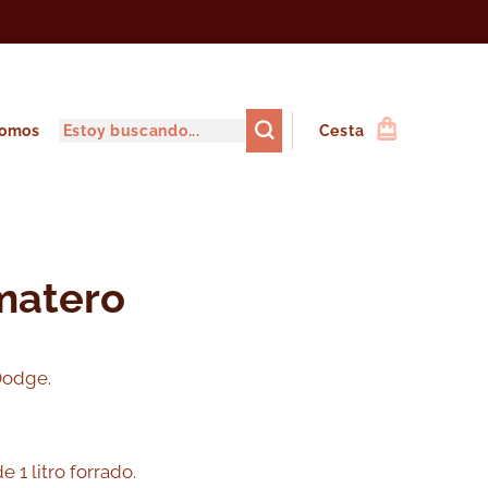
somos
Cesta
matero
Dodge.
 1 litro forrado.