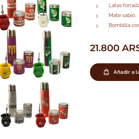
Latas forrad
Mate sabio.
Bombilla con
21.800
AR
Añadir a l