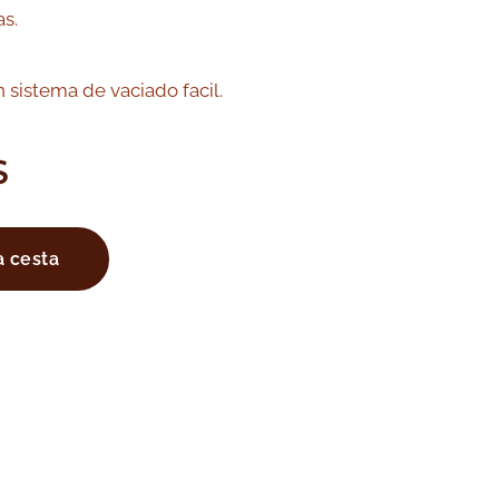
as.
 sistema de vaciado facil.
S
a cesta