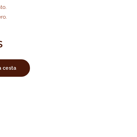
to.
ro.
S
a cesta