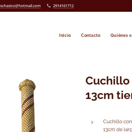
eschasico@hotmail.com
2914161712
Inicio
Contacto
Quiénes 
Cuchillo
13cm tie
Cuchillo con
13cm de larg