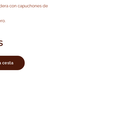
dera con capuchones de
ro.
S
a cesta