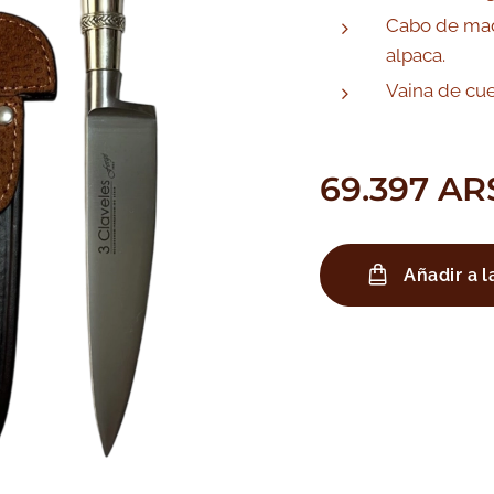
Cabo de ma
alpaca.
Vaina de cue
69.397
AR
Añadir a l