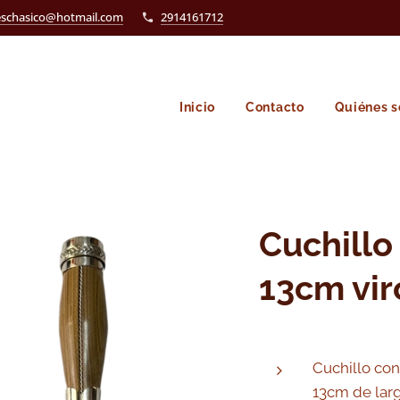
eschasico@hotmail.com
2914161712
Inicio
Contacto
Quiénes 
Cuchillo
13cm vir
Cuchillo con
13cm de larg