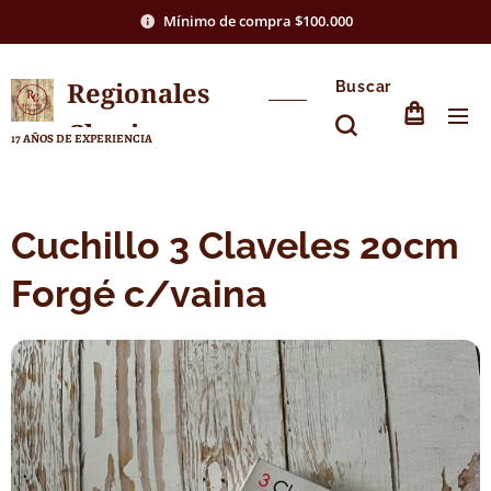
Mínimo de compra $100.000
Regionales
Buscar
Chasico
17 AÑOS DE EXPERIENCIA
Cuchillo 3 Claveles 20cm
Forgé c/vaina