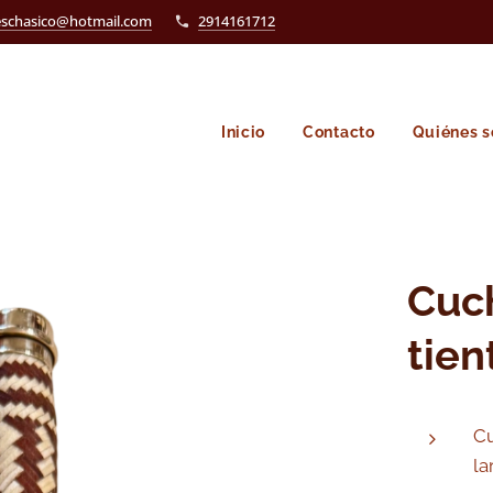
eschasico@hotmail.com
2914161712
Inicio
Contacto
Quiénes 
Cuch
tien
Cu
la