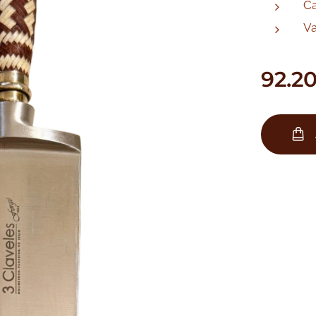
Ca
Va
92.2