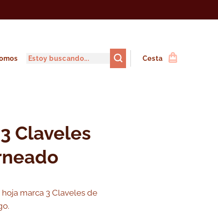
somos
Cesta
 3 Claveles
rneado
 hoja marca 3 Claveles de
go.