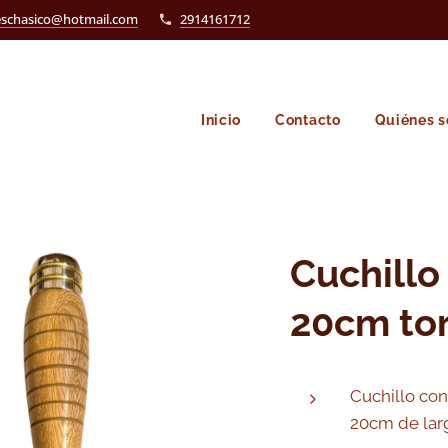
eschasico@hotmail.com
2914161712
Inicio
Contacto
Quiénes 
Cuchillo
20cm to
Cuchillo con
20cm de lar