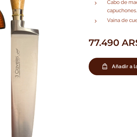
Cabo de mad
capuchones.
Vaina de cue
77.490
AR
Añadir a l