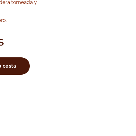
era torneada y
ro.
S
a cesta