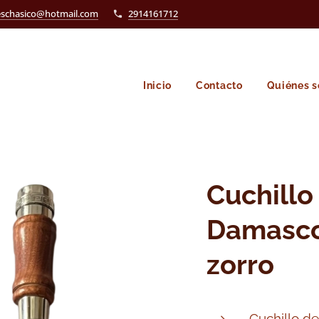
eschasico@hotmail.com
2914161712
Inicio
Contacto
Quiénes 
Cuchillo
Damasc
zorro
Cuchillo d