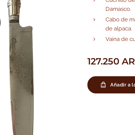
Damasco.
Cabo de m
de alpaca.
Vaina de c
127.250
AR
Añadir a l