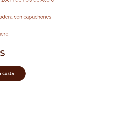
adera con capuchones
uero.
S
a cesta