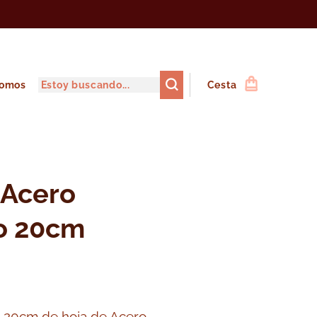
somos
Cesta
 Acero
o 20cm
e 20cm de hoja de Acero