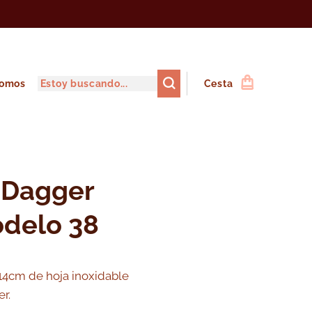
somos
Cesta
 Dagger
delo 38
14cm de hoja inoxidable
r.