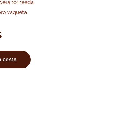
era torneada.
ero vaqueta.
S
a cesta