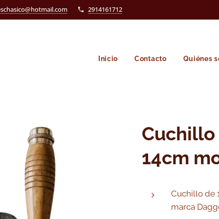
eschasico@hotmail.com
2914161712
Inicio
Contacto
Quiénes 
Cuchillo
14cm mo
Cuchillo de 
marca Dagge