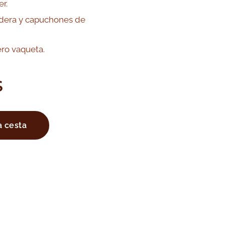
r.
dera y capuchones de
ro vaqueta.
S
a cesta