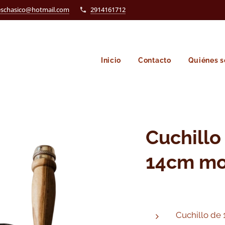
eschasico@hotmail.com
2914161712
Inicio
Contacto
Quiénes 
Cuchillo
14cm mo
Cuchillo de 