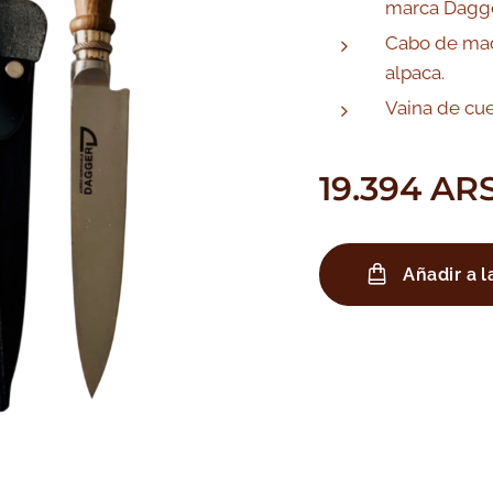
marca Dagge
Cabo de ma
alpaca.
Vaina de cue
19.394
AR
Añadir a l