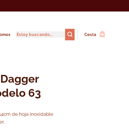
somos
Cesta
 Dagger
delo 63
14cm de hoja inoxidable
r.