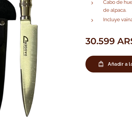
Cabo de hue
de alpaca.
Incluye vain
30.599
AR
Añadir a l