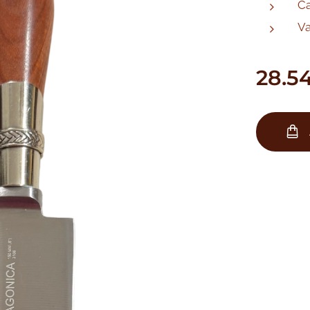
Ca
Va
28.5