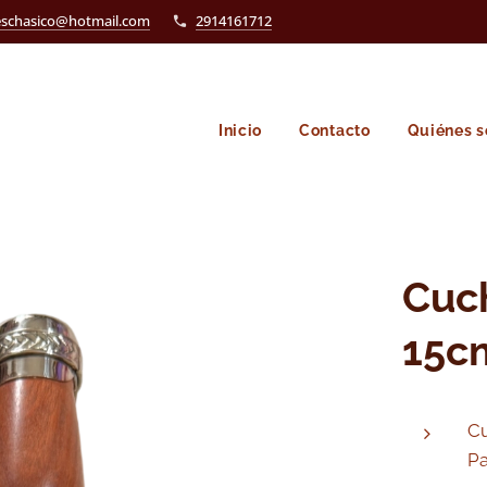
eschasico@hotmail.com
2914161712
Inicio
Contacto
Quiénes 
Cuch
15c
Cu
Pa