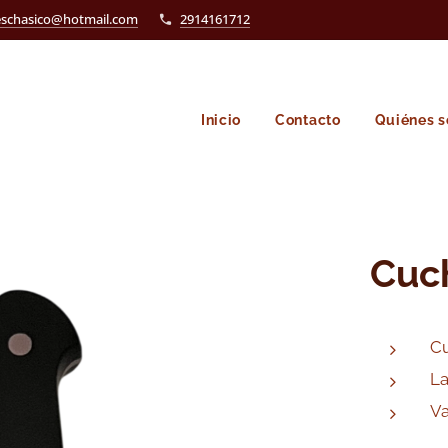
eschasico@hotmail.com
2914161712
Inicio
Contacto
Quiénes 
Cuch
Cu
La
Va