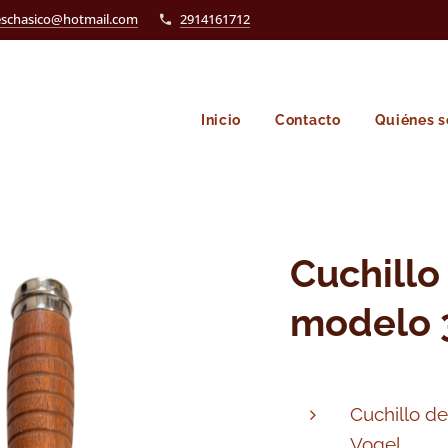
eschasico@hotmail.com
2914161712
Inicio
Contacto
Quiénes 
Cuchillo
modelo 
Cuchillo d
Vogel.