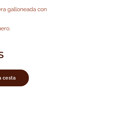
ra galloneada con
uero
.
S
a cesta