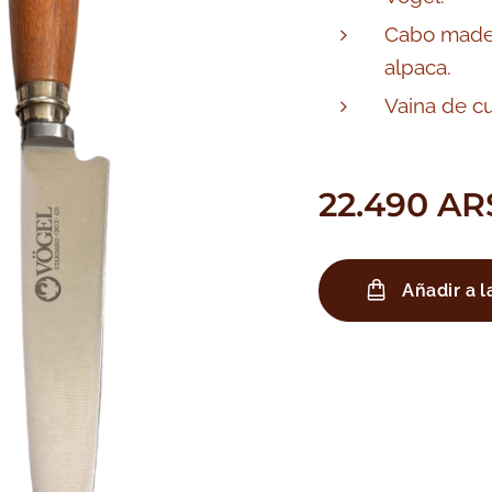
Cabo made
alpaca.
Vaina de c
22.490
AR
Añadir a l