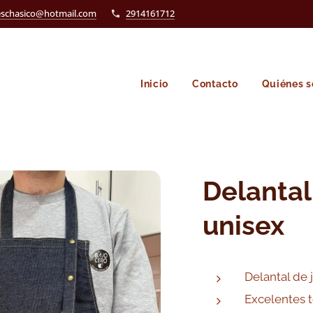
eschasico@hotmail.com
2914161712
Inicio
Contacto
Quiénes 
Delantal
unisex
Delantal de 
Excelentes 