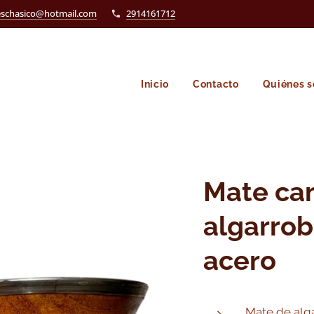
eschasico@hotmail.com
2914161712
Inicio
Contacto
Quiénes 
Mate ca
algarrob
acero
Mate de alg