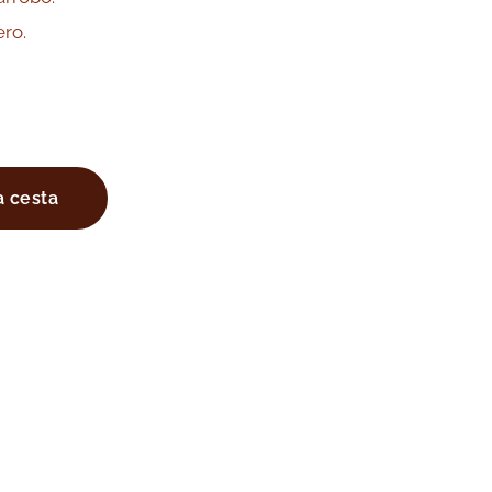
ero.
a cesta