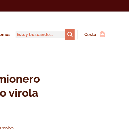
somos
Cesta
mionero
o virola
arrobo.