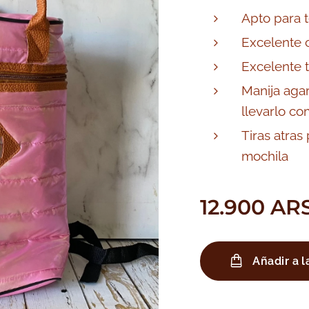
Apto para 
Excelente c
Excelente 
Manija agar
llevarlo c
Tiras atras
mochila
12.900
AR
Añadir a l