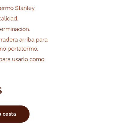
termo Stanley.
alidad.
terminacion.
radera arriba para
omo portatermo.
 para usarlo como
S
a cesta