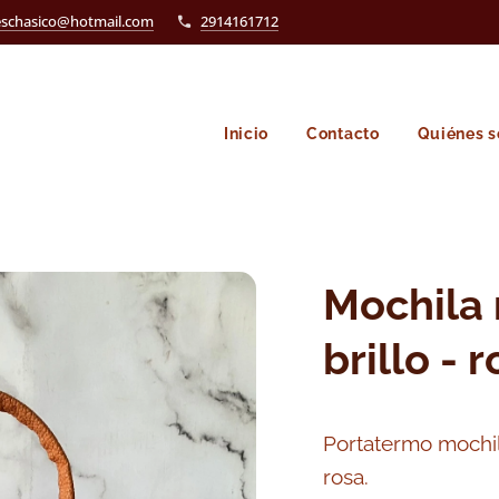
eschasico@hotmail.com
2914161712
Inicio
Contacto
Quiénes 
Mochila 
brillo - 
Portatermo mochila
rosa.