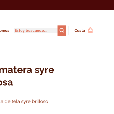
somos
Cesta
matera syre
rosa
 de tela syre brilloso