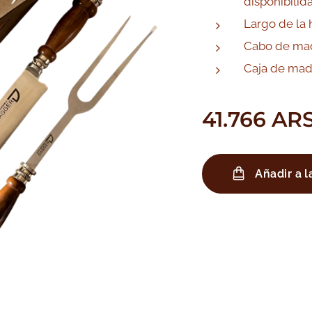
disponibilid
Largo de la 
Cabo de mad
Caja de mad
41.766
AR
Añadir a l