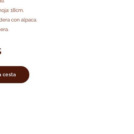
ad.
hoja: 18cm.
era con alpaca.
era.
S
a cesta