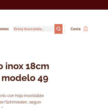
somos
Cesta
ro inox 18cm
- modelo 49
nic con hoja inoxidable
er/Schmieden, segun