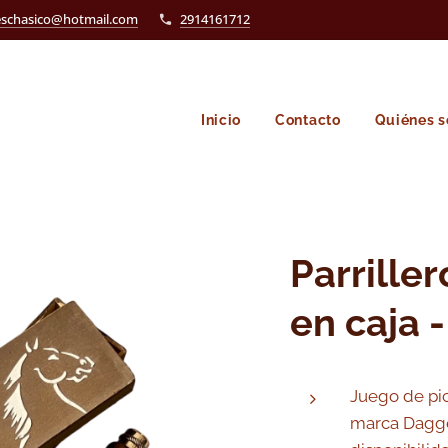
eschasico@hotmail.com
2914161712
Inicio
Contacto
Quiénes 
Parrille
en caja 
Juego de pic
marca Dagg