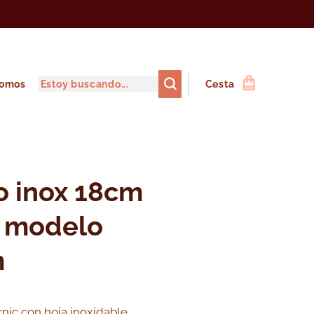
somos
Cesta
ro inox 18cm
- modelo
m
nic con hoja inoxidable