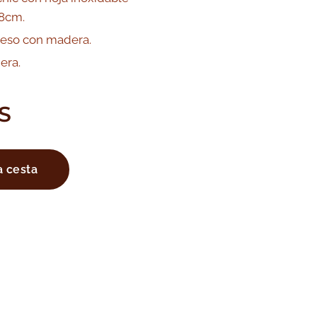
8cm.
eso con madera.
era.
S
a cesta