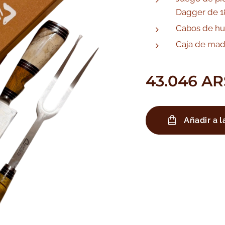
Dagger de 1
Cabos de hu
Caja de mad
43.046
AR
Añadir a l