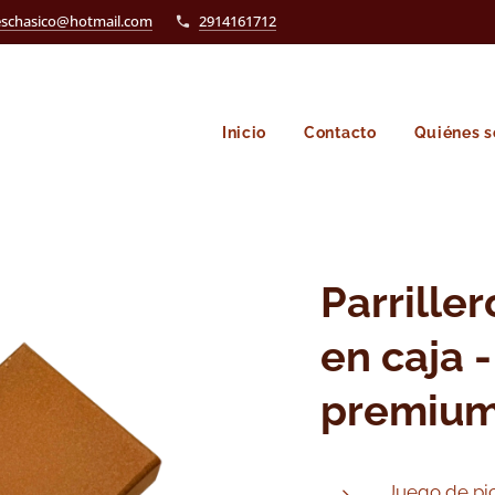
eschasico@hotmail.com
2914161712
Inicio
Contacto
Quiénes 
Parrille
en caja 
premiu
Juego de pic