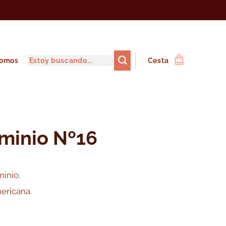
somos
Cesta
minio Nº16
inio.
ericana.