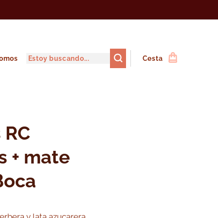
somos
Cesta
s RC
s + mate
 Boca
yerbera y lata azucarera