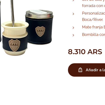
forrada con c
Personaliza
Boca/River.
Mate franja 
Bombilla con
8.310
ARS
Añadir a l