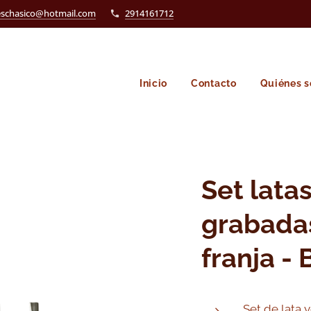
eschasico@hotmail.com
2914161712
Inicio
Contacto
Quiénes 
Set lata
grabada
franja -
Set de lata 