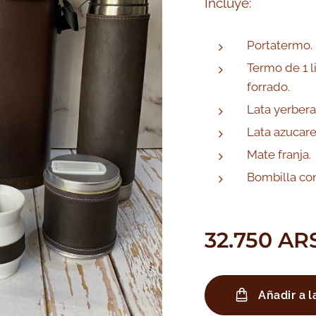
Incluye:
Portatermo.
Termo de 1 l
forrado.
Lata yerbera
Lata azucare
Mate franja.
Bombilla con
32.750
AR
Añadir a l