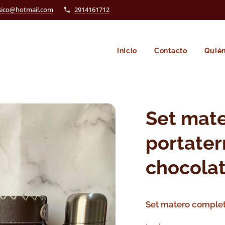
asico@hotmail.com
2914161712
Inicio
Contacto
Quié
Set mat
portater
chocola
Set matero complet