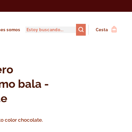
nes somos
Cesta
ero
mo bala -
te
o color chocolate.