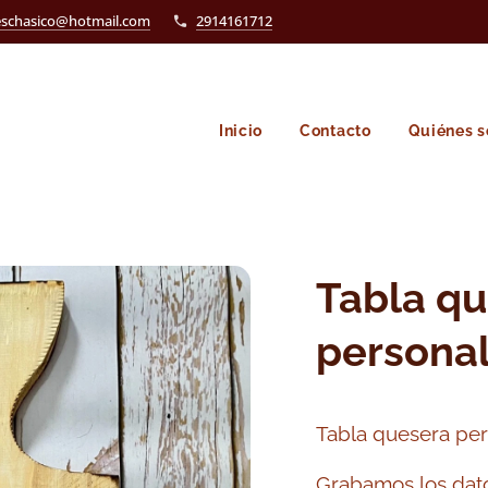
eschasico@hotmail.com
2914161712
Inicio
Contacto
Quiénes 
Tabla q
persona
Tabla quesera per
Grabamos los datos