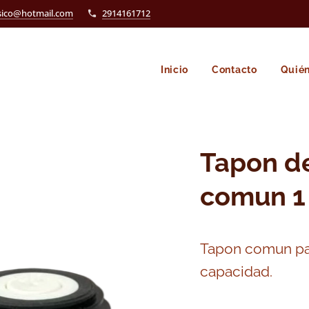
asico@hotmail.com
2914161712
Inicio
Contacto
Quié
Tapon d
comun 1 
Tapon comun par
capacidad.