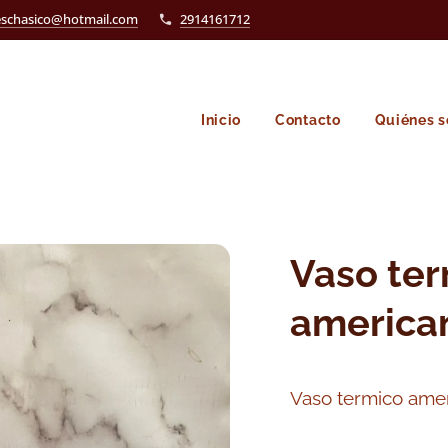
eschasico@hotmail.com
2914161712
Inicio
Contacto
Quiénes 
Vaso te
america
Vaso termico amer