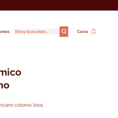
somos
Cesta
rmico
no
icano colores lisos.